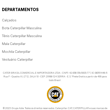
DEPARTAMENTOS
Calçados
Bota Caterpillar Masculina
Tênis Caterpillar Masculina
Mala Caterpillar
Mochila Caterpillar
Vestuário Caterpillar
CATER BRASIL COMERCIAL E IMPORTADORA LTDA - CNPJ: 42.638.139/0003-77 | IE: 08351446-5
Rua F - Quadra XI, LT 12, SALA 10 - CEP: 29168-124 SERRA - E.S. *Frete Gratis a partir de 499 para
todo Brasil.
©️ 2023. Grupo Aste. Todos os direitos reservados. Caterpillar. CAT, CATERPILLAR e suas marcas de