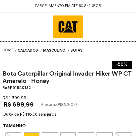
PARCELAMENTO EM ATÉ 6X S/ JUROS
CALÇADOS
MASCULINO
BOTAS
-
50%
Bota Caterpillar Original Invader Hiker WP CT
Amarelo - Honey
:
P91540182
R$
1
.
399
,
99
R$
699
,
99
À vista no
PIX 5% OFF
Ou
6
de
R$
116
,
66
sem juros
TAMANHO