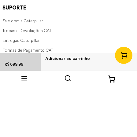
SUPORTE
Fale com a Caterpillar
Trocas e Devoluções CAT
Entregas Caterpillar
Formas de Pagamento CAT
Adicionar ao carrinho
Política de Privacidade
R$
699
,
99
DEPARTAMENTOS
Calçados
Bota Caterpillar Masculina
Tênis Caterpillar Masculina
Mala Caterpillar
Mochila Caterpillar
Vestuário Caterpillar