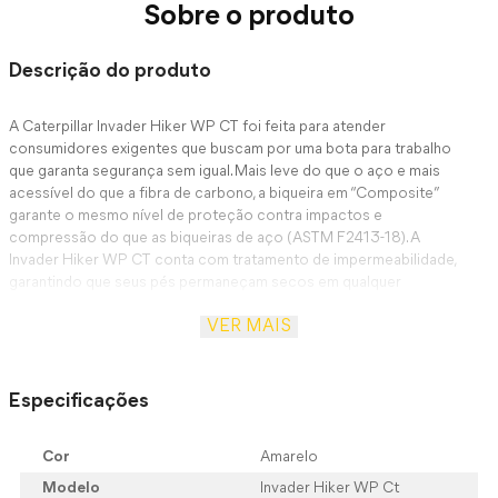
Sobre o produto
Descrição do produto
A Caterpillar Invader Hiker WP CT foi feita para atender
consumidores exigentes que buscam por uma bota para trabalho
que garanta segurança sem igual. Mais leve do que o aço e mais
acessível do que a fibra de carbono, a biqueira em “Composite”
garante o mesmo nível de proteção contra impactos e
compressão do que as biqueiras de aço (ASTM F2413-18). A
Invader Hiker WP CT conta com tratamento de impermeabilidade,
garantindo que seus pés permaneçam secos em qualquer
condição. Com design inspirado em botas de Hiking, a Invader
VER MAIS
Hiker WP CT garante proteção incomparável sem abrir mão de
estilo e conforto. A Invader Hiker WP é ideal para os adeptos ao
look com a famosa “yellow boot”. Seu solado em borracha com
padrão de tração inspirado nas máquinas Caterpillar® oferece
Especificações
aderência e resistência, garantindo maior segurança durante o
trabalho. A Invader Hiker WP CT também conta com a palmilha
Cor
Amarelo
“ReVive”, projetada para oferecer conforto e suporte,
contornando a forma natural dos pés. Além disso, ela possui
Modelo
Invader Hiker WP Ct