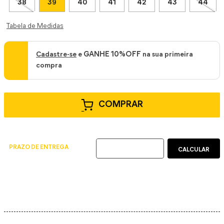
38
39
40
41
42
43
44
Tabela de Medidas
Cadastre-se
e
GANHE 10%OFF
na sua primeira
compra