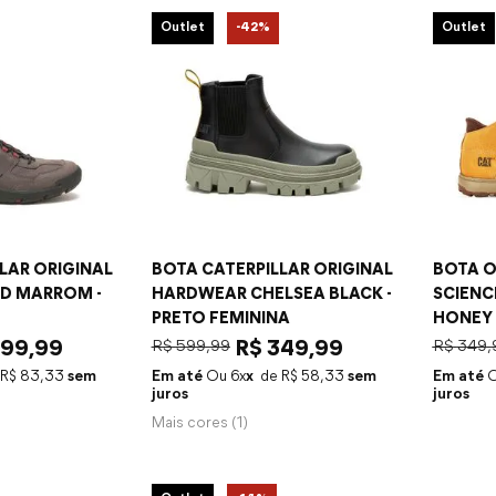
Outlet
-
42%
Outlet
LLAR ORIGINAL
BOTA CATERPILLAR ORIGINAL
BOTA O
ID MARROM -
HARDWEAR CHELSEA BLACK -
SCIENC
PRETO FEMININA
HONEY
99
,
99
R$
599
,
99
R$
349
,
99
R$
349
,
R$
83
,
33
sem
Em até
6
x
R$
58
,
33
sem
Em até
juros
juros
Mais cores (
1
)