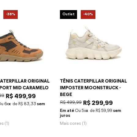
-
38%
Outlet
-
40%
CATERPILLAR ORIGINAL
TÊNIS CATERPILLAR ORIGINAL
SPORT MID CARAMELO
IMPOSTER MOONSTRUCK -
BEGE
99
R$
499
,
99
R$
499
,
99
R$
299
,
99
6
x
R$
83
,
33
sem
Em até
5
x
R$
59
,
99
sem
juros
es (
1
)
Mais cores (
1
)