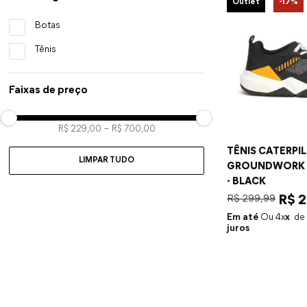
Outlet
-
17%
Botas
Tênis
Faixas de preço
R$ 229,00
–
R$ 700,00
TÊNIS CATERPI
LIMPAR TUDO
GROUNDWORK 
- BLACK
R$
299
,
99
R$
2
Em até
4
x
juros