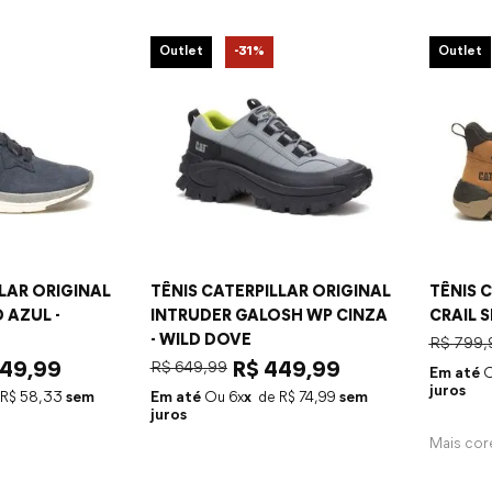
Outlet
-
31%
Outlet
LAR ORIGINAL
TÊNIS CATERPILLAR ORIGINAL
TÊNIS 
 AZUL -
INTRUDER GALOSH WP CINZA
CRAIL 
- WILD DOVE
R$
799
,
49
,
99
R$
649
,
99
R$
449
,
99
Em até
juros
R$
58
,
33
sem
Em até
6
x
R$
74
,
99
sem
juros
Mais cor