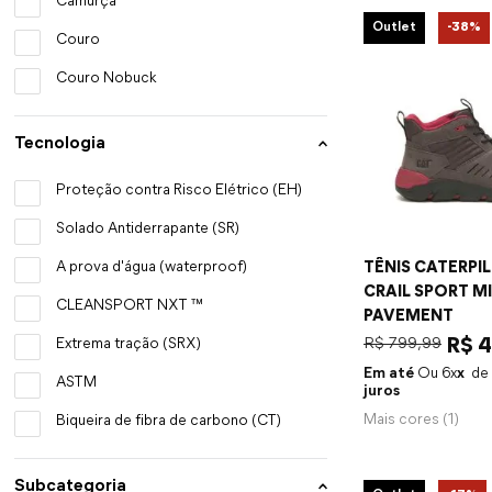
Camurça
Outlet
-
38%
Couro
Couro Nobuck
Tecnologia
Proteção contra Risco Elétrico (EH)
Solado Antiderrapante (SR)
A prova d'água (waterproof)
TÊNIS CATERPI
CRAIL SPORT M
CLEANSPORT NXT ™
PAVEMENT
R$
799
,
99
R$
4
Extrema tração (SRX)
Em até
6
x
ASTM
juros
Mais cores (
1
)
Biqueira de fibra de carbono (CT)
Subcategoria