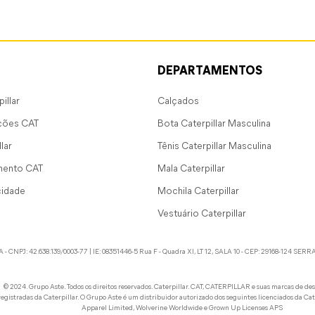
DEPARTAMENTOS
illar
Calçados
ções CAT
Bota Caterpillar Masculina
lar
Tênis Caterpillar Masculina
mento CAT
Mala Caterpillar
cidade
Mochila Caterpillar
Vestuário Caterpillar
42.638.139/0003-77 | IE: 08351446-5 Rua F - Quadra XI, LT 12, SALA 10 - CEP: 29168-124 SERRA - E.S
©️ 2024. Grupo Aste. Todos os direitos reservados. Caterpillar. CAT, CATERPILLAR e suas marcas de de
registradas da Caterpillar. O Grupo Aste é um distribuidor autorizado dos seguintes licenciados da Cate
Apparel Limited, Wolverine Worldwide e Grown Up Licenses APS