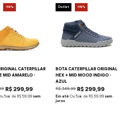
-
14%
Outlet
-
14%
RIGINAL CATERPILLAR
BOTA CATERPILLAR ORIGINAL
E MID AMARELO -
HEX + MID MOOD INDIGO -
AZUL
99
R$
299
,
99
R$
349
,
99
R$
299
,
99
5
x
R$
59
,
99
sem
Em até
5
x
R$
59
,
99
sem
juros