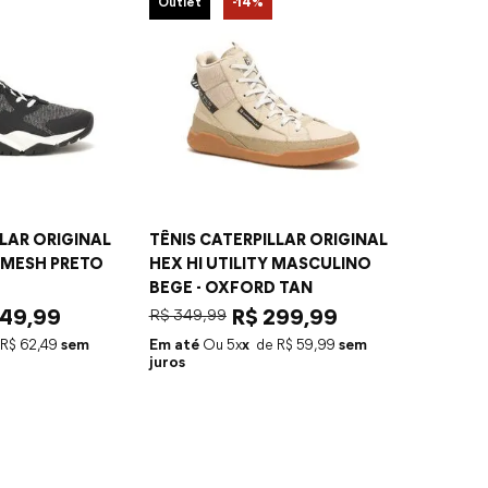
Outlet
-
14%
LLAR ORIGINAL
TÊNIS CATERPILLAR ORIGINAL
MESH PRETO
HEX HI UTILITY MASCULINO
BEGE - OXFORD TAN
49
,
99
R$
349
,
99
R$
299
,
99
R$
62
,
49
sem
Em até
5
x
R$
59
,
99
sem
juros