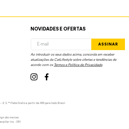
NOVIDADES E OFERTAS
ASSINAR
Ao introduzir os seus dados acima, concorda em receber
atualizações da CatLifestyle sobre ofertas e tendências de
acordo com os
Termos e Política de Privacidade
.
. ** Frete Gratis a partir de 499 para todo Brasil.
sign são marcas
rpillar Inc.: SRI