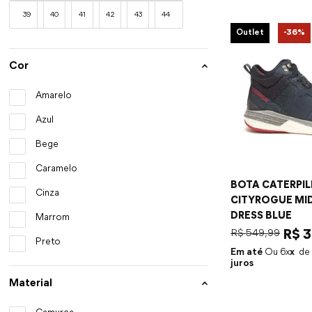
39
40
41
42
43
44
Outlet
-
36%
Cor
Amarelo
Azul
Bege
Caramelo
BOTA CATERPIL
Cinza
CITYROGUE MID
DRESS BLUE
Marrom
R$
549
,
99
R$
3
Preto
Em até
6
x
juros
Material