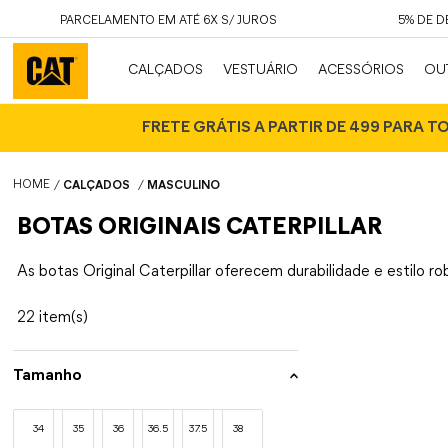
PARCELAMENTO EM ATÉ 6X S/ JUROS
5% DE 
CALÇADOS
VESTUÁRIO
ACESSÓRIOS
OU
FRETE GRÁTIS A PARTIR DE 499 PARA T
CALÇADOS
MASCULINO
BOTAS ORIGINAIS CATERPILLAR
As botas Original Caterpillar oferecem durabilidade e estilo ro
22
Tamanho
34
35
36
36.5
37.5
38