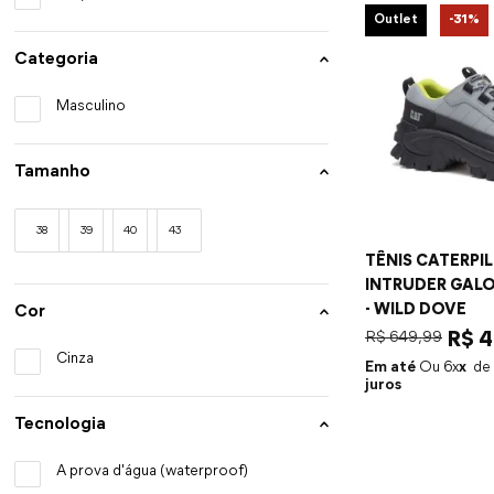
Outlet
-
31%
Categoria
Masculino
Tamanho
38
39
40
43
TÊNIS CATERPI
INTRUDER GALO
- WILD DOVE
Cor
R$
649
,
99
R$
4
Cinza
Em até
6
x
juros
Tecnologia
A prova d'água (waterproof)