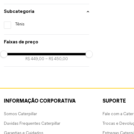
Subcategoria
Tênis
Faixas de preço
R$ 449,00
–
R$ 450,00
INFORMAÇÃO CORPORATIVA
SUPORTE
Somos Caterpillar
Fale com a Caterp
Duvidas Frequentes Caterpillar
Trocas e Devolu
Garantias e Cuidados
Entregas Caterpil