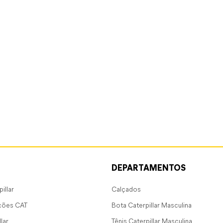
DEPARTAMENTOS
illar
Calçados
ções CAT
Bota Caterpillar Masculina
lar
Tênis Caterpillar Masculina