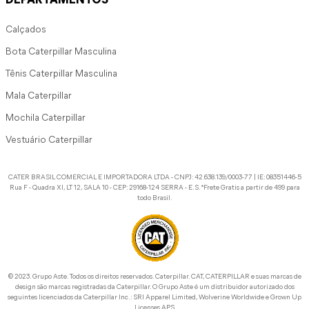
DEPARTAMENTOS
Calçados
Bota Caterpillar Masculina
Tênis Caterpillar Masculina
Mala Caterpillar
Mochila Caterpillar
Vestuário Caterpillar
CATER BRASIL COMERCIAL E IMPORTADORA LTDA - CNPJ: 42.638.139/0003-77 | IE: 08351446-5
Rua F - Quadra XI, LT 12, SALA 10 - CEP: 29168-124 SERRA - E.S. *Frete Gratis a partir de 499 para
todo Brasil.
©️ 2023. Grupo Aste. Todos os direitos reservados. Caterpillar. CAT, CATERPILLAR e suas marcas de
design são marcas registradas da Caterpillar. O Grupo Aste é um distribuidor autorizado dos
seguintes licenciados da Caterpillar Inc.: SRI Apparel Limited, Wolverine Worldwide e Grown Up
Licenses APS