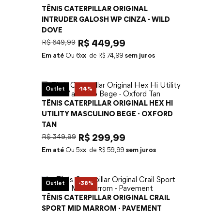
TÊNIS CATERPILLAR ORIGINAL
INTRUDER GALOSH WP CINZA - WILD
DOVE
R$
649
,
99
R$
449
,
99
Em até
6
x
R$
74
,
99
sem juros
Outlet
-
14%
TÊNIS CATERPILLAR ORIGINAL HEX HI
UTILITY MASCULINO BEGE - OXFORD
TAN
R$
349
,
99
R$
299
,
99
Em até
5
x
R$
59
,
99
sem juros
Outlet
-
38%
TÊNIS CATERPILLAR ORIGINAL CRAIL
SPORT MID MARROM - PAVEMENT