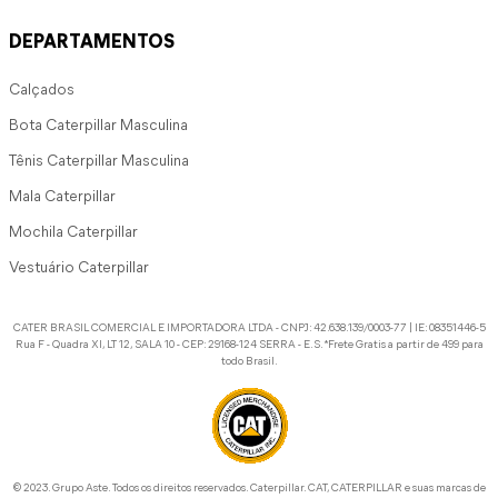
DEPARTAMENTOS
Calçados
Bota Caterpillar Masculina
Tênis Caterpillar Masculina
Mala Caterpillar
Mochila Caterpillar
Vestuário Caterpillar
CATER BRASIL COMERCIAL E IMPORTADORA LTDA - CNPJ: 42.638.139/0003-77 | IE: 08351446-5
Rua F - Quadra XI, LT 12, SALA 10 - CEP: 29168-124 SERRA - E.S. *Frete Gratis a partir de 499 para
todo Brasil.
©️ 2023. Grupo Aste. Todos os direitos reservados. Caterpillar. CAT, CATERPILLAR e suas marcas de