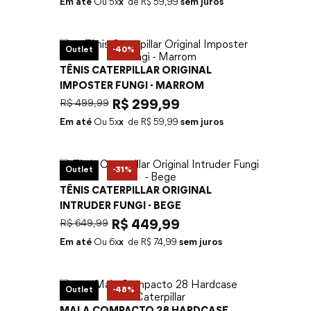
Em até
5
x
R$
59
,
99
sem juros
Outlet
-
40%
TÊNIS CATERPILLAR ORIGINAL
IMPOSTER FUNGI - MARROM
R$
499
,
99
R$
299
,
99
Em até
5
x
R$
59
,
99
sem juros
Outlet
-
31%
TÊNIS CATERPILLAR ORIGINAL
INTRUDER FUNGI - BEGE
R$
649
,
99
R$
449
,
99
Em até
6
x
R$
74
,
99
sem juros
Outlet
-
48%