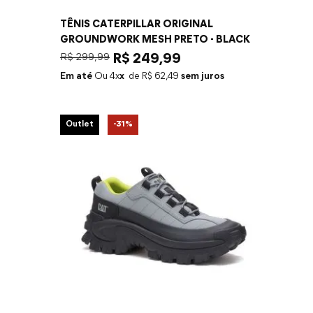
TÊNIS CATERPILLAR ORIGINAL
GROUNDWORK MESH PRETO - BLACK
R$
299
,
99
R$
249
,
99
Em até
4
x
R$
62
,
49
sem juros
Outlet
-
31%