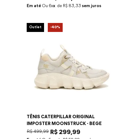
Em até
6
x
R$
83
,
33
sem juros
Outlet
-
40%
TÊNIS CATERPILLAR ORIGINAL
IMPOSTER MOONSTRUCK - BEGE
R$
499
,
99
R$
299
,
99