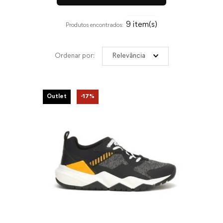
9
Relevância
Outlet
-
17%