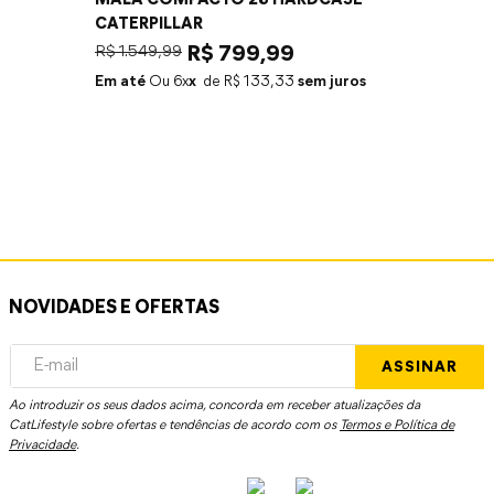
MALA COMPACTO 28 HARDCASE
CATERPILLAR
R$
1
.
549
,
99
R$
799
,
99
Em até
6
x
R$
133
,
33
sem juros
NOVIDADES E OFERTAS
ASSINAR
Ao introduzir os seus dados acima, concorda em receber atualizações da
CatLifestyle sobre ofertas e tendências de acordo com os
Termos e Política de
Privacidade
.