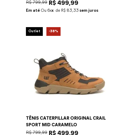
R$
799
,
99
R$
499
,
99
Em até
6
x
R$
83
,
33
sem juros
Outlet
-
38%
TÊNIS CATERPILLAR ORIGINAL CRAIL
SPORT MID CARAMELO
R$
799
,
99
R$
499
,
99