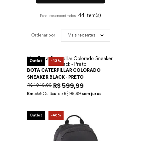
44
Mais recentes
Outlet
-
43%
BOTA CATERPILLAR COLORADO
SNEAKER BLACK - PRETO
R$
1
.
049
,
99
R$
599
,
99
Em até
6
x
R$
99
,
99
sem juros
Outlet
-
48%