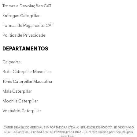
Trocas e Devoluções CAT
Entregas Caterpillar
Formas de Pagamento CAT
Política de Privacidade
DEPARTAMENTOS
Calçados
Bota Caterpillar Masculina
Tênis Caterpillar Masculina
Mala Caterpillar
Mochila Caterpillar
Vestuário Caterpillar
CATER BRASIL COMERCIAL E IMPORTADORA LTDA - CNPJ: 42.638.139/0003-77 | IE: 08351446-5
Rua F - Quadra XI, LT 12, SALA 10 - CEP: 29168-124 SERRA - E.S. *Frete Gratis a partir de 499 para
todo Brasil.