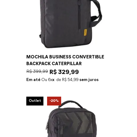
MOCHILA BUSINESS CONVERTIBLE
BACKPACK CATERPILLAR
R$
399
,
99
R$
329
,
99
Em até
6
x
R$
54
,
99
sem juros
Outlet
-
20%