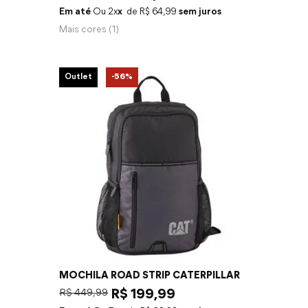
Em até
2
x
R$
64
,
99
sem juros
Mais cores (
1
)
Outlet
-
56%
MOCHILA ROAD STRIP CATERPILLAR
R$
449
,
99
R$
199
,
99