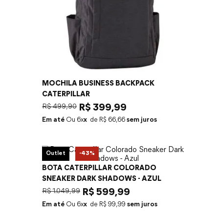
MOCHILA BUSINESS BACKPACK
CATERPILLAR
R$
499
,
90
R$
399
,
99
Em até
6
x
R$
66
,
66
sem juros
Outlet
-
43%
BOTA CATERPILLAR COLORADO
SNEAKER DARK SHADOWS - AZUL
R$
1
.
049
,
99
R$
599
,
99
Em até
6
x
R$
99
,
99
sem juros