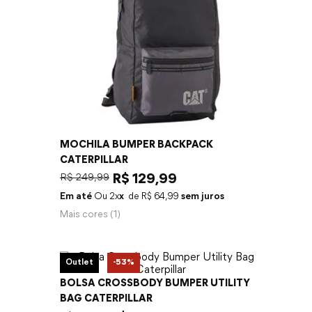
MOCHILA BUMPER BACKPACK
CATERPILLAR
R$
249
,
99
R$
129
,
99
Em até
2
x
R$
64
,
99
sem juros
Mais cores (
1
)
Outlet
-
53%
BOLSA CROSSBODY BUMPER UTILITY
BAG CATERPILLAR