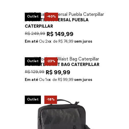
Outlet
-
40%
BOLSA TRANSVERSAL PUEBLA
CATERPILLAR
R$
249
,
99
R$
149
,
99
Em até
2
x
R$
74
,
99
sem juros
Outlet
-
23%
POCHETE WAIST BAG CATERPILLAR
R$
129
,
99
R$
99
,
99
Em até
1
x
R$
99
,
99
sem juros
Outlet
-
18%