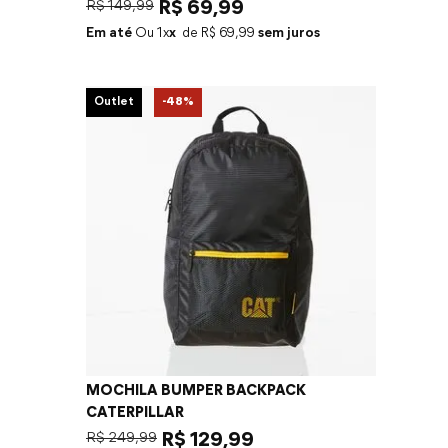
R$
149
,
99
R$
69
,
99
Em até
1
x
R$
69
,
99
sem juros
Outlet
-
48%
MOCHILA BUMPER BACKPACK
CATERPILLAR
R$
249
,
99
R$
129
,
99