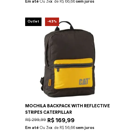
Em até
3
x
R$
66
,
66
sem juros
Outlet
-
43%
MOCHILA BACKPACK WITH REFLECTIVE
STRIPES CATERPILLAR
R$
299
,
99
R$
169
,
99
Em até
3
x
R$
56
,
66
sem juros