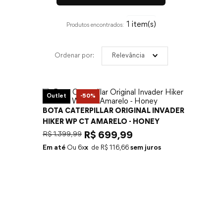
1
Relevância
Outlet
-
50%
BOTA CATERPILLAR ORIGINAL INVADER
HIKER WP CT AMARELO - HONEY
R$
1
.
399
,
99
R$
699
,
99
Em até
6
x
R$
116
,
66
sem juros